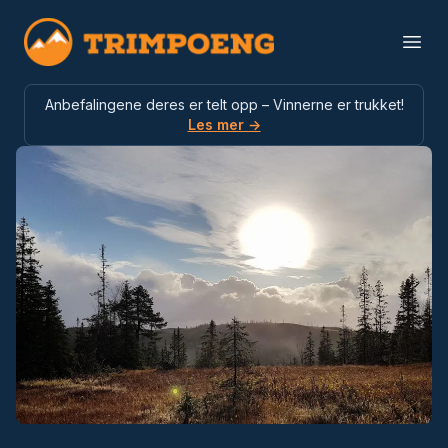
Trimpoeng
Open
Anbefalingene deres er telt opp – Vinnerne er trukket!
Les mer →