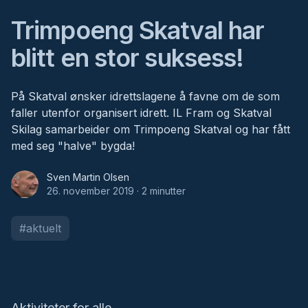
Trimpoeng Skatval har
blitt en stor suksess!
På Skatval ønsker idrettslagene å favne om de som
faller utenfor organisert idrett. IL Fram og Skatval
Skilag samarbeider om Trimpoeng Skatval og har fått
med seg "halve" bygda!
Sven Martin Olsen
Sven Martin Olsen
26. november 2019
·
2
minutt
er
#
aktuelt
Aktiviteter for alle