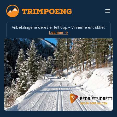
Trimpoeng
Open
Anbefalingene deres er telt opp – Vinnerne er trukket!
Les mer →