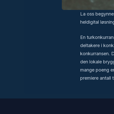
La oss begynne
heldigital løsnin
En turkonkurran
deltakere i konk
konkurransen. De
den lokale brygg
mange poeng en d
premiere antall 