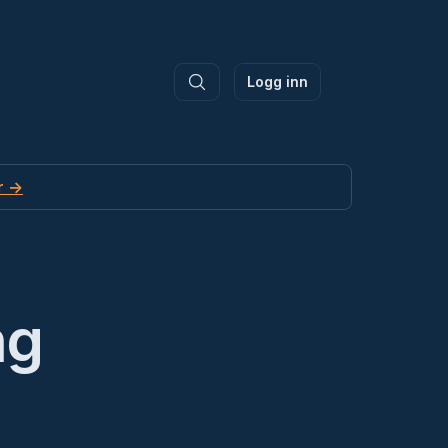
Logg inn
r →
ng