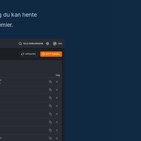
og du kan hente
emier.