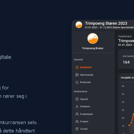
itale
g for
m rører seg i
nkurransen selv.
 dette håndtert