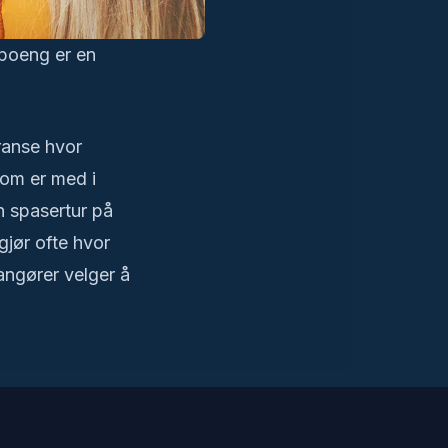
poeng er en
ranse hvor
som er med i
n spasertur på
gjør ofte hvor
angører velger å