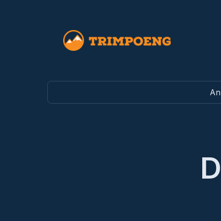
Trimpoeng
Anb
D