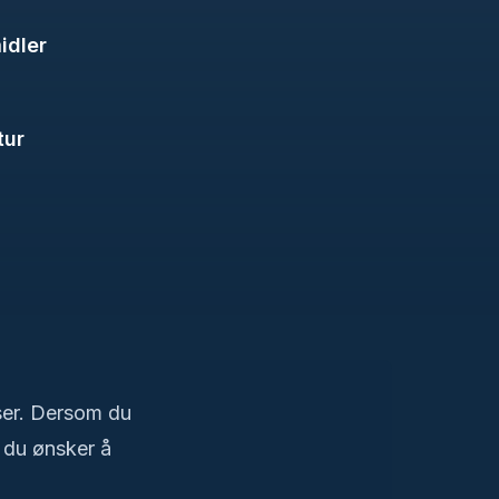
idler
tur
nser. Dersom du
 du ønsker å