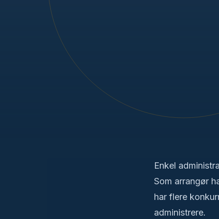
Enkel administr
Som arrangør har
har flere konku
administrere.