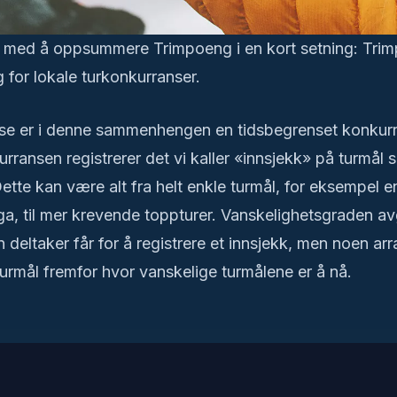
 med å oppsummere Trimpoeng i en kort setning: Trim
g for lokale turkonkurranser.
se er i denne sammenhengen en tidsbegrenset konkur
urransen registrerer det vi kaller «innsjekk» på turmål 
tte kan være alt fra helt enkle turmål, for eksempel e
a, til mer krevende toppturer. Vanskelighetsgraden av
eltaker får for å registrere et innsjekk, men noen arr
turmål fremfor hvor vanskelige turmålene er å nå.