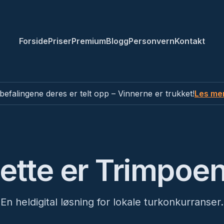
Forside
Priser
Premium
Blogg
Personvern
Kontakt
efalingene deres er telt opp – Vinnerne er trukket!
Les me
ette er Trimpoe
En heldigital løsning for lokale turkonkurranser.